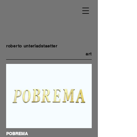
roberto unterladstaetter
art
POBREMA